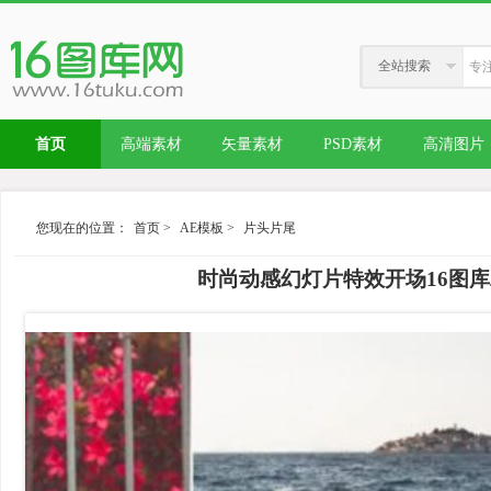
全站搜索
首页
高端素材
矢量素材
PSD素材
高清图片
您现在的位置：
首页
>
AE模板
>
片头片尾
时尚动感幻灯片特效开场16图库精选AE