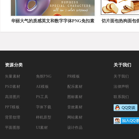
华丽大气的质感英文和数字字体PNG免扣素
切片面包热狗面包饼
材
量
资源分类
关于我们
矢量素材
免抠PNG
PR模板
关于我们
PSD素材
AE模板
配乐素材
法律声明
高清图片
PS工具
图标素材
联系我们
PPT模板
字体下载
音效素材
背景纹理
样机原型
网站素材
平面图形
UI素材
设计作品