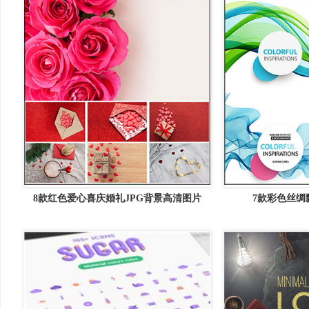
8款红色爱心喜庆婚礼JPG背景高清图片
7款彩色丝绸