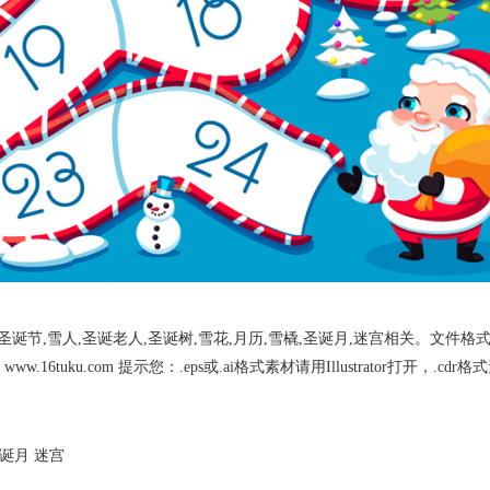
,雪人,圣诞老人,圣诞树,雪花,月历,雪橇,圣诞月,迷宫相关。文件格式为.a
6tuku.com 提示您：.eps或.ai格式素材请用Illustrator打开，.cdr
诞月
迷宫