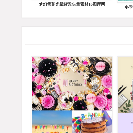
梦幻雪花光晕背景矢量素材16图库网
冬季