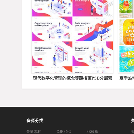
现代数字化管理的概念等距插画PSD分层素
夏季热
材[含矢量格式]
资源分类
矢量素材
免抠PNG
PR模板