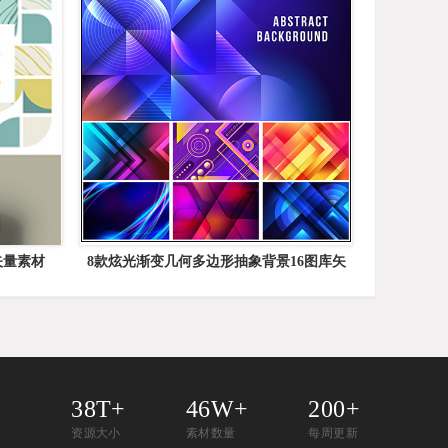
矢量素材
8款炫光渐变几何多边形抽象背景16图库矢
量素材精选
38T+
46W+
200+
资源大小
素材数量
每周更新