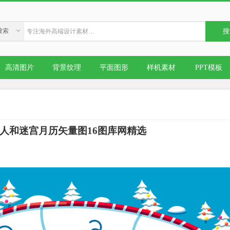
搜索
搜
高清图片
背景纹理
平面图形
样机素材
PPT模板
人和迷宫月历矢量图16图库网精选