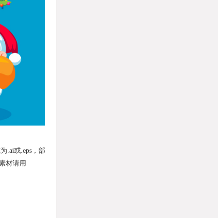
i或.eps，部
格式素材请用