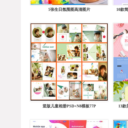
5张生日氛围图高清图片
10款
竖版儿童相册PSD+N8模板77P
13