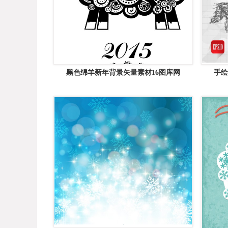
黑色绵羊新年背景矢量素材16图库网
手绘