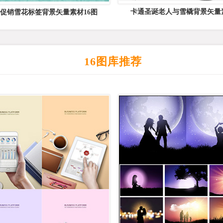
卡通圣诞老人与雪橇背景矢量素
促销雪花标签背景矢量素材16图
16图库推荐