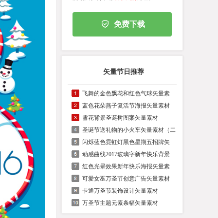
免费下载
矢量节日推荐
飞舞的金色飘花和红色气球矢量素
蓝色花朵燕子复活节海报矢量素材
雪花背景圣诞树图案矢量素材
圣诞节送礼物的小火车矢量素材（二
闪烁蓝色霓虹灯黑色星期五招牌矢
动感曲线2017玻璃字新年快乐背景
红色光晕效果新年快乐海报矢量素
可爱女巫万圣节创意广告矢量素材
卡通万圣节装饰设计矢量素材
万圣节主题元素条幅矢量素材