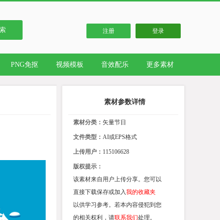
索
注册
登录
PNG免抠
视频模板
音效配乐
更多素材
素材参数详情
素材分类：
矢量节日
文件类型：
AI或EPS格式
上传用户：
115106628
版权提示：
该素材来自用户上传分享。您可以
直接下载保存或加入
我的收藏夹
以供学习参考。若本内容侵犯到您
的相关权利，请
联系我们
处理。