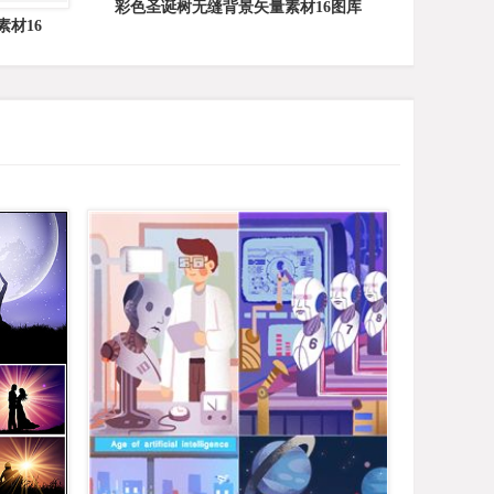
彩色圣诞树无缝背景矢量素材16图库
材16