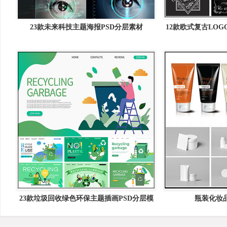
23款未来科技主题海报PSD分层素材
12款欧式复古LOG
23款垃圾回收绿色环保主题插画PSD分层模
瓶装化妆品
板