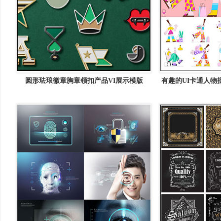
圆形珐琅徽章胸章领扣产品VI展示模版
有趣的UI卡通人物
mockup智能贴图样机psD素材