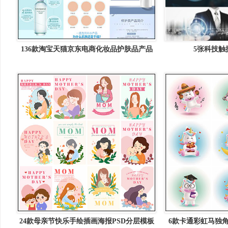
136款淘宝天猫京东电商化妆品护肤品产品
5张科技触
美妆销售宝贝详情页PSD模板
24款母亲节快乐手绘插画海报PSD分层模板
6款卡通彩虹马独角