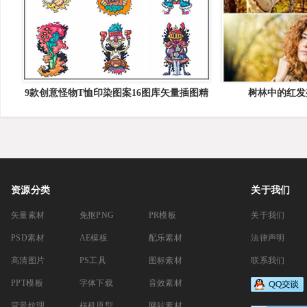
9款创意怪物T恤印染图案16图库矢量插图精
树林中的红发
选
资源分类
关于我们
矢量素材
免抠PNG
PR模板
关于我们
PSD素材
AE模板
配乐素材
法律声明
高清图片
PS工具
图标素材
联系我们
PPT模板
字体下载
音效素材
背景纹理
样机原型
网站素材