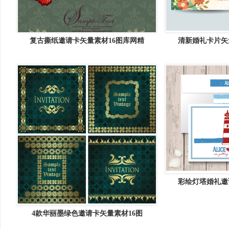
复古撕纸邀请卡矢量素材16图库网精
清新婚礼卡片矢
彩绘灯塔婚礼邀
4款华丽墨绿色邀请卡矢量素材16图