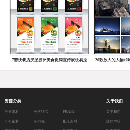
7套快餐店汉堡披萨美食促销宣传展板易拉
20款放大的人物和
宝16图库矢量模板精选
景
资源分类
关于我们
矢量素材
免抠PNG
PR模板
关于我们
PSD素材
AE模板
配乐素材
法律声明