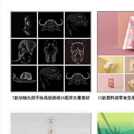
7款动物头部手绘高级插画16图库矢量素材
15款塑料袋零食坚
精选
PS样