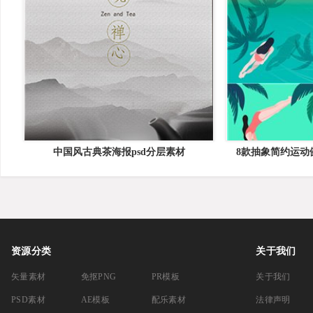
中国风古典茶海报psd分层素材
8款抽象简约运动
资源分类
关于我们
矢量素材
免抠PNG
PR模板
关于我们
PSD素材
AE模板
配乐素材
法律声明