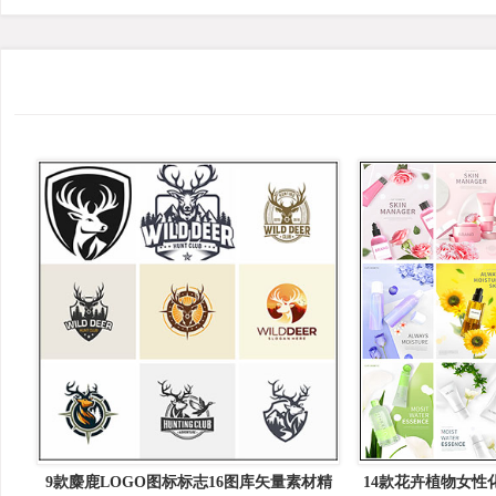
9款麋鹿LOGO图标标志16图库矢量素材精
14款花卉植物女性