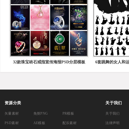
32款珠宝砖石戒指宣传海报PSD分层模板
6套跳舞的女人和运
库矢
资源分类
关于我们
矢量素材
免抠PNG
PR模板
关于我们
PSD素材
AE模板
配乐素材
法律声明