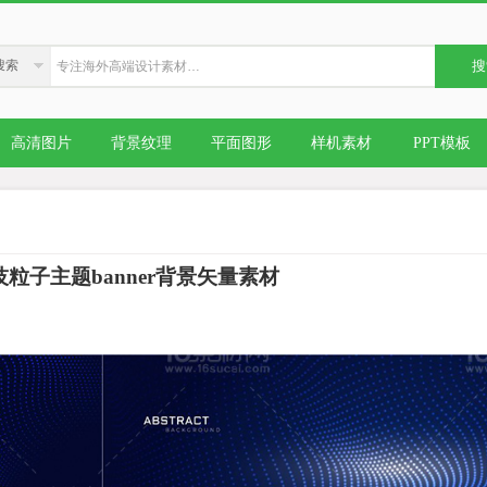
搜索
搜
高清图片
背景纹理
平面图形
样机素材
PPT模板
技粒子主题banner背景矢量素材