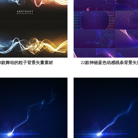
8款舞动的粒子背景矢量素材
22款神秘蓝色动感线条背景矢