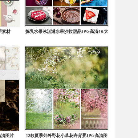
层素材
炼乳水果冰淇淋水果沙拉甜品JPG高清4K大
图
高清图片
12款夏季郊外野花小草花卉背景JPG高清图