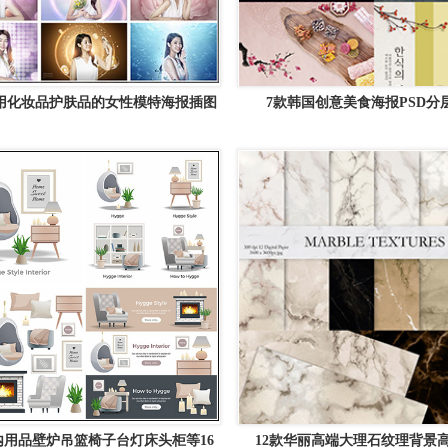
使用化妆品护肤品的女性模特海报插图
7款韩国创意美食海报PSD分
PSD素材
内用品壁炉吊篮椅子台灯床头柜等16
12款华丽高端大理石纹理背景