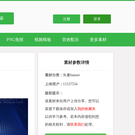
索
注册
登录
PNG免抠
视频模板
音效配乐
更多素材
素材参数详情
素材分类：
矢量banner
上传用户：
11537534
版权提示：
该素材来自用户上传分享。您可以
直接下载保存或加入
我的收藏夹
以供学习参考。若本内容侵犯到您
的相关权利，请
联系我们
处理。