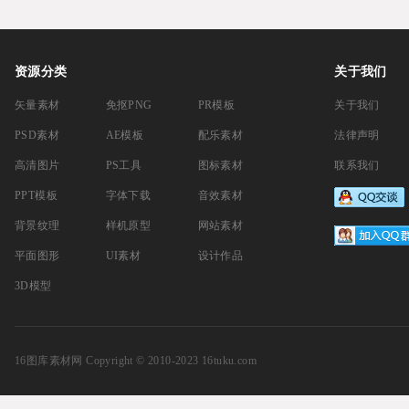
资源分类
关于我们
矢量素材
免抠PNG
PR模板
关于我们
PSD素材
AE模板
配乐素材
法律声明
高清图片
PS工具
图标素材
联系我们
PPT模板
字体下载
音效素材
背景纹理
样机原型
网站素材
平面图形
UI素材
设计作品
3D模型
16图库素材网
Copyright © 2010-2023 16tuku.com