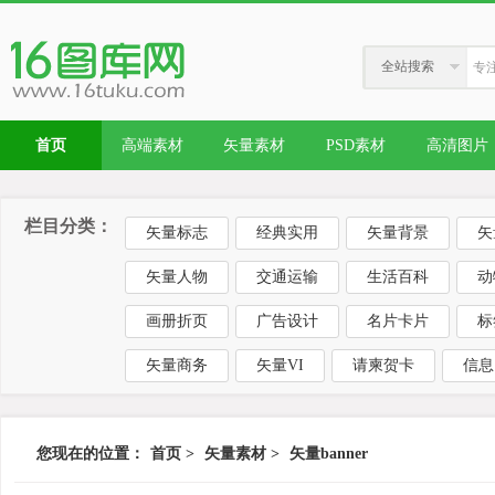
全站搜索
首页
高端素材
矢量素材
PSD素材
高清图片
栏目分类：
矢量标志
经典实用
矢量背景
矢
矢量人物
交通运输
生活百科
动
画册折页
广告设计
名片卡片
标
矢量商务
矢量VI
请柬贺卡
信息
您现在的位置：
首页
>
矢量素材
>
矢量banner