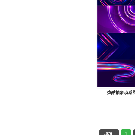
炫酷抽象动感
2076
1