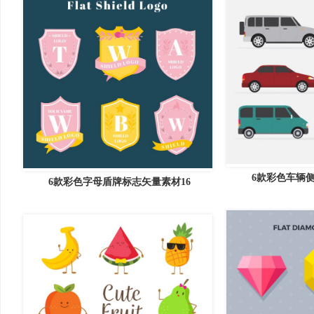
6款彩色车辆侧
6款彩色字母盾牌标志矢量素材16