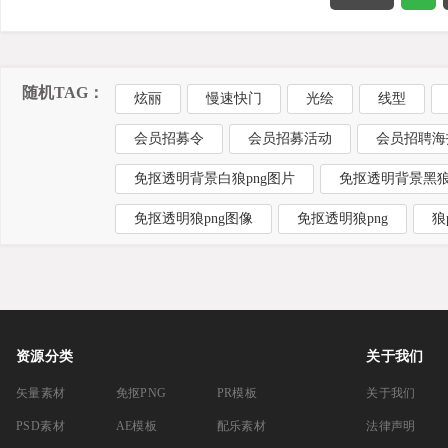
随机TAG：
炫丽
慢速快门
光绘
线型
会员招募令
会员招募活动
会员招聘海
免抠透明背景白狼png图片
免抠透明背景黑狼
免抠透明狼png图像
免抠透明狼png
狼
资源分类
关于我们
矢量素材
免抠PNG
PR模板
关于我们
PSD素材
AE模板
配乐素材
法律声明