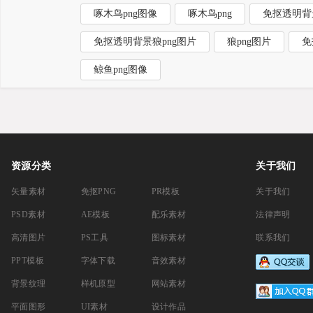
啄木鸟png图像
啄木鸟png
免抠透明背
免抠透明背景狼png图片
狼png图片
免
鲸鱼png图像
资源分类
关于我们
矢量素材
免抠PNG
PR模板
关于我们
PSD素材
AE模板
配乐素材
法律声明
高清图片
PS工具
图标素材
联系我们
PPT模板
字体下载
音效素材
背景纹理
样机原型
网站素材
平面图形
UI素材
设计作品