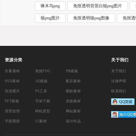
啄木鸟png
免抠透明背景白狼png图片
狼png图片
免抠透明狼png图像
免抠透
资源分类
关于我们
矢量素材
免抠PNG
PR模板
关于我们
PSD素材
AE模板
配乐素材
法律声明
高清图片
PS工具
图标素材
联系我们
PPT模板
字体下载
音效素材
背景纹理
样机原型
网站素材
平面图形
UI素材
设计作品