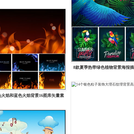
8款夏季热带绿色植物背景海报插
矢量素材精选
色火焰和蓝色火焰背景16图库矢量素
材精选