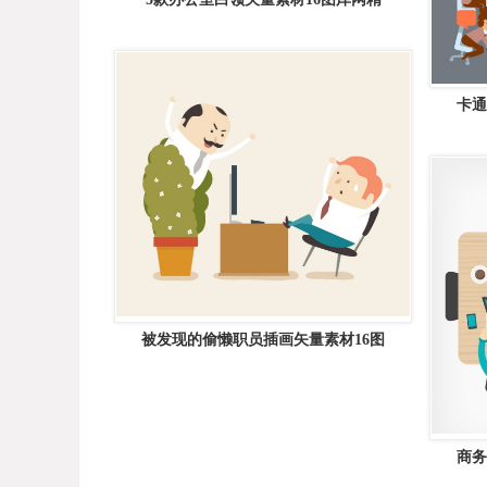
卡通
被发现的偷懒职员插画矢量素材16图
商务