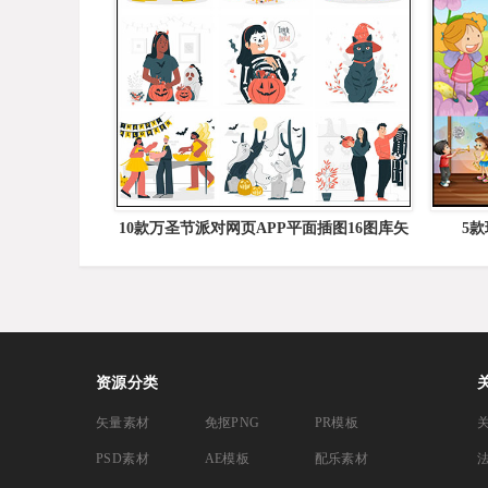
10款万圣节派对网页APP平面插图16图库矢
5
量素材精选
资源分类
矢量素材
免抠PNG
PR模板
PSD素材
AE模板
配乐素材