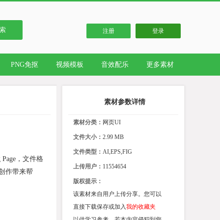
索
注册
登录
PNG免抠
视频模板
音效配乐
更多素材
素材参数详情
素材分类：
网页UI
文件大小：
2.99 MB
文件类型：
AI,EPS,FIG
 Page，文件格
上传用户：
11554654
的创作带来帮
版权提示：
该素材来自用户上传分享。您可以
直接下载保存或加入
我的收藏夹
以供学习参考。若本内容侵犯到您