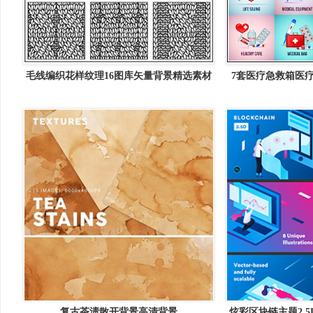
毛线编织花样纹理16图库矢量背景精选素材
7套医疗急救箱医
16图库
复古茶渍散开背景高清背景
炫彩区块链主题2.5